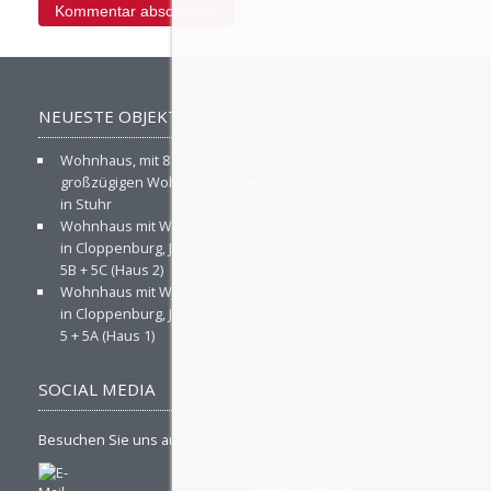
NEUESTE OBJEKTE
INFORMATIONEN
Wohnhaus, mit 8
Ihre Ansprechpartner
großzügigen Wohnungen
Über uns
in Stuhr
Impressum
Wohnhaus mit Walmdach
Datenschutz
in Cloppenburg, Juiststraße
Privatsphäre-Einstellungen
5B + 5C (Haus 2)
ändern
Wohnhaus mit Walmdach
in Cloppenburg, Juiststraße
5 + 5A (Haus 1)
SOCIAL MEDIA
KONTAKTDATEN
Besuchen Sie uns auch hier
Landwehr Bau GmbH
Münsterstraße 53
D-49377 Vechta