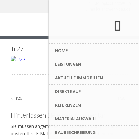
+49 (0)4441 / 9065 - 0
mail@landwehr-bau.de
Tr27
HOME
LEISTUNGEN
AKTUELLE IMMOBILIEN
DIREKTKAUF
«
Tr26
Tr28
»
REFERENZEN
Hinterlassen Sie einen Kommentar
MATERIALAUSWAHL
Sie müssen angemeldet sein, um einen Kommentar zu
BAUBESCHREIBUNG
posten. Ihre E-Mail Adresse wird nicht veröffentlicht.