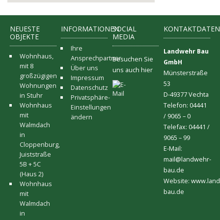
NEUESTE
INFORMATIONEN
SOCIAL
KONTAKTDATE
OBJEKTE
MEDIA
Ihre
Landwehr Bau
Wohnhaus,
Ansprechpartner
Besuchen Sie
GmbH
mit 8
Über uns
uns auch hier
Münsterstraße
großzügigen
Impressum
53
Wohnungen
Datenschutz
D-49377 Vechta
in Stuhr
Privatsphäre-
Wohnhaus
Telefon: 04441
Einstellungen
mit
/ 9065 – 0
ändern
Walmdach
Telefax: 04441 /
in
9065 – 99
Cloppenburg,
E-Mail:
Juiststraße
mail@landwehr-
5B + 5C
bau.de
(Haus 2)
Website: www.lan
Wohnhaus
bau.de
mit
Walmdach
in