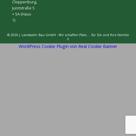
Cloppenburg,
Juiststraße 5
+ 5A (Haus
1)
© 2026 | Landwehr Bau GmbH - Wir schaffen Platz…. für Sie und Ihre Familie
!!
WordPress Cookie Plugin von Real Cookie Banner