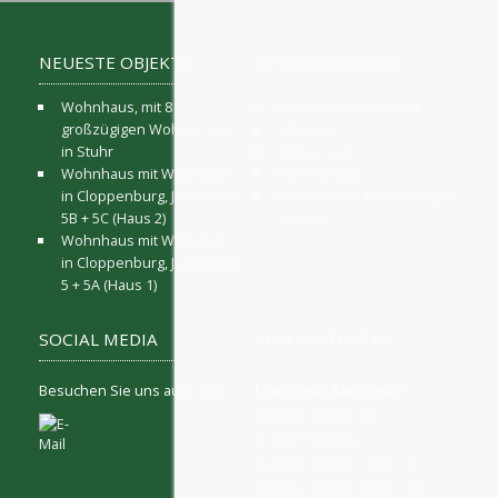
NEUESTE OBJEKTE
INFORMATIONEN
Wohnhaus, mit 8
Ihre Ansprechpartner
großzügigen Wohnungen
Über uns
in Stuhr
Impressum
Wohnhaus mit Walmdach
Datenschutz
in Cloppenburg, Juiststraße
Privatsphäre-Einstellungen
5B + 5C (Haus 2)
ändern
Wohnhaus mit Walmdach
in Cloppenburg, Juiststraße
5 + 5A (Haus 1)
SOCIAL MEDIA
KONTAKTDATEN
Besuchen Sie uns auch hier
Landwehr Bau GmbH
Münsterstraße 53
D-49377 Vechta
Telefon: 04441 / 9065 – 0
Telefax: 04441 / 9065 – 99