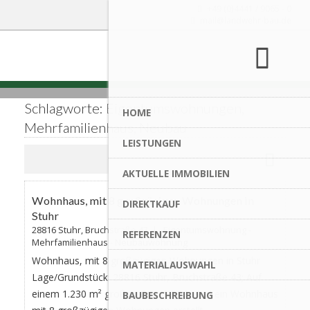
+49 (0)4441 / 9065 - 0
mail@landwehr-bau.de
Schlagworte: Eigentumswohnungen,
HOME
Mehrfamilienhaus, Neubau
LEISTUNGEN
Favorite
AKTUELLE IMMOBILIEN
AKTUALISIERT
Wohnhaus, mit 8 großzügigen Wohnungen in
DIREKTKAUF
Stuhr
28816 Stuhr, Bruchstraße 43 | Eigentumswohnung -
REFERENZEN
Mehrfamilienhaus - Neubauwohnung
Wohnhaus, mit 8 großzügigen Wohnungen in Stuhr
MATERIALAUSWAHL
Lage/Grundstück: 28816 Stuhr, Bruchstraße 43; Auf
einem 1.230 m² großen Grundstück wird ein Wohnhaus
BAUBESCHREIBUNG