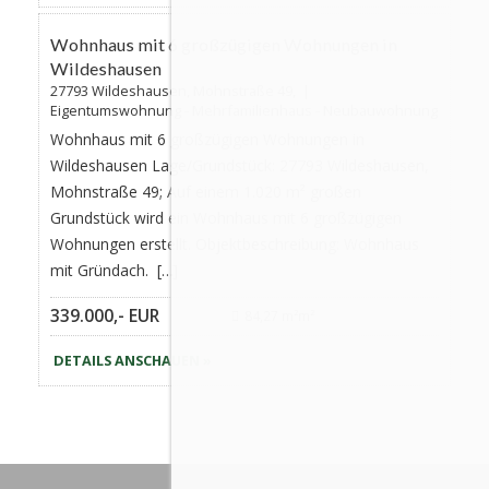
AKTUALISIERT
Wohnhaus mit 6 großzügigen Wohnungen in
Wildeshausen
27793 Wildeshausen, Mohnstraße 49, |
Eigentumswohnung - Mehrfamilienhaus - Neubauwohnung
Wohnhaus mit 6 großzügigen Wohnungen in
Wildeshausen Lage/Grundstück: 27793 Wildeshausen,
Mohnstraße 49; Auf einem 1.020 m² großen
Grundstück wird ein Wohnhaus mit 6 großzügigen
Wohnungen erstellt. Objektbeschreibung: Wohnhaus
mit Gründach. […]
339.000,- EUR
84,27 m²m²
DETAILS ANSCHAUEN »