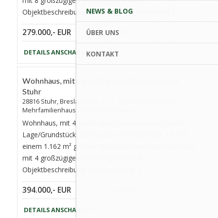
mit 8 großzügigen Wohnungen erstellt.
NEWS & BLOG
Objektbeschreibung: Wohnhaus mit Satteldach […]
279.000,- EUR
ÜBER UNS
75,63m²
DETAILS ANSCHAUEN »
KONTAKT
Favorite
AKTUALISIERT
Wohnhaus, mit 4 großzügigen Wohnungen in
Stuhr
28816 Stuhr, Breslauer Str. 19 | Eigentumswohnung -
Mehrfamilienhaus - Neubauwohnung
Wohnhaus, mit 4 großzügigen Wohnungen in Stuhr
Lage/Grundstück: 28816 Stuhr, Breslauer Str. 19 Auf
einem 1.162 m² großen Grundstück wird ein Wohnhaus
mit 4 großzügigen Wohnungen erstellt.
Objektbeschreibung: Wohnhaus mit […]
394.000,- EUR
112,24m²
DETAILS ANSCHAUEN »
Favorite