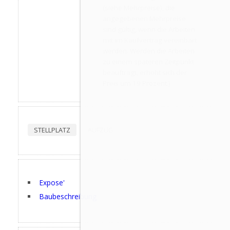
(siehe Mehrpreise), die
angegebenen Mehrpreise
sind gültig, wenn die Arbeiten
mit im Kaufvertrag vereinbart
werden. Werden die Arbeiten
zu einem späteren Zeitpunkt
beauftragt, erhöht sich der
Preis um 19 Prozent.)
STELLPLATZ
AUFZUG
Expose'
Baubeschreibung