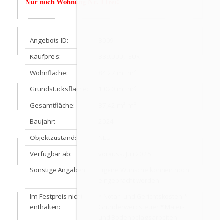
Nur noch Wohnung Nr. 1 frei!
Angebots-ID:
3009
Kaufpreis:
339.000,- EUR
Wohnfläche:
84,27 m² m²
Grundstücksfläche:
1.020 m² m²
Gesamtfläche:
87,42 m² m²
Baujahr:
2024
Objektzustand:
NEU
Verfügbar ab:
vorauss. Juli 2025
Sonstige Angaben:
Eigene Wünsche können noch
eingebracht werden
Im Festpreis nicht
* Notar- und Gerichtskosten *
enthalten:
Grunderwerbsteuer * Maler-
und Bodenbelagsarbeiten