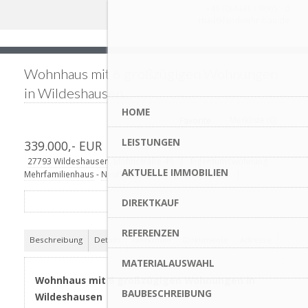
+49 (0)4441 / 9065 - 0
mail@landwehr-bau.de
Wohnhaus mit 6 großzügigen Wohnungen
in Wildeshausen
HOME
Merkliste (
0
)
Favorite
LEISTUNGEN
339.000,- EUR
27793 Wildeshausen, Mohnstraße 49,
|
Eigentumswohnung
-
AKTUELLE IMMOBILIEN
Mehrfamilienhaus
-
Neubauwohnung
| 84,27 m²m² |
DIREKTKAUF
REFERENZEN
Beschreibung
Details
Merkmale
Dokumente
Adresse
MATERIALAUSWAHL
Wohnhaus mit 6 großzügigen Wohnungen in
BAUBESCHREIBUNG
Wildeshausen