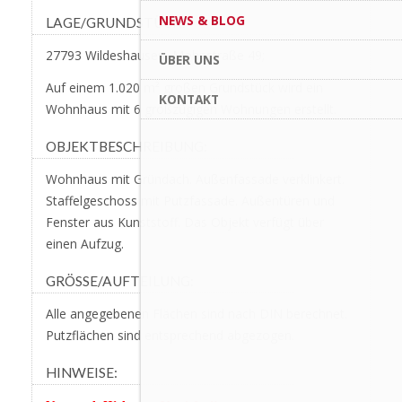
NEWS & BLOG
LAGE/GRUNDSTÜCK:
27793 Wildeshausen, Mohnstraße 49;
ÜBER UNS
Auf einem 1.020 m² großen Grundstück wird ein
KONTAKT
Wohnhaus mit 6 großzügigen Wohnungen erstellt.
OBJEKTBESCHREIBUNG:
Wohnhaus mit Gründach. Außenfassade verklinkert.
Staffelgeschoss mit Putzfassade. Außentüren und
Fenster aus Kunststoff. Das Objekt verfügt über
einen Aufzug.
GRÖSSE/AUFTEILUNG:
Alle angegebenen Flächen sind nach DIN berechnet.
Putzflächen sind entsprechend abgezogen.
HINWEISE: