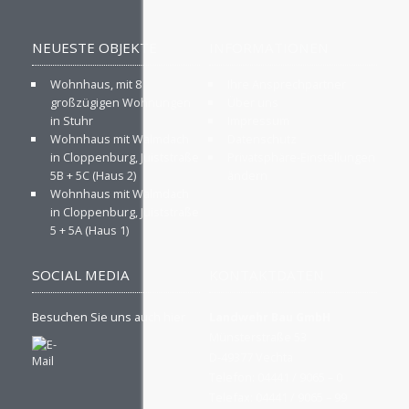
NEUESTE OBJEKTE
INFORMATIONEN
Wohnhaus, mit 8
Ihre Ansprechpartner
großzügigen Wohnungen
Über uns
in Stuhr
Impressum
Wohnhaus mit Walmdach
Datenschutz
in Cloppenburg, Juiststraße
Privatsphäre-Einstellungen
5B + 5C (Haus 2)
ändern
Wohnhaus mit Walmdach
in Cloppenburg, Juiststraße
5 + 5A (Haus 1)
SOCIAL MEDIA
KONTAKTDATEN
Besuchen Sie uns auch hier
Landwehr Bau GmbH
Münsterstraße 53
D-49377 Vechta
Telefon: 04441 / 9065 – 0
Telefax: 04441 / 9065 – 99