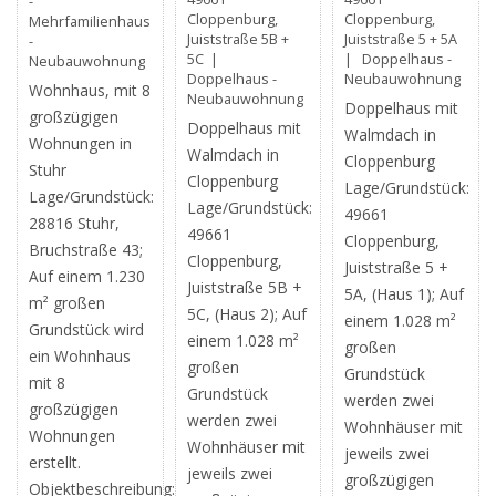
-
Cloppenburg,
Cloppenburg,
Mehrfamilienhaus
Juiststraße 5B +
Juiststraße 5 + 5A
-
5C |
| Doppelhaus -
Neubauwohnung
Doppelhaus -
Neubauwohnung
Wohnhaus, mit 8
Neubauwohnung
Doppelhaus mit
großzügigen
Doppelhaus mit
Walmdach in
Wohnungen in
Walmdach in
Cloppenburg
Stuhr
Cloppenburg
Lage/Grundstück:
Lage/Grundstück:
Lage/Grundstück:
49661
28816 Stuhr,
49661
Cloppenburg,
Bruchstraße 43;
Cloppenburg,
Juiststraße 5 +
Auf einem 1.230
Juiststraße 5B +
5A, (Haus 1); Auf
m² großen
5C, (Haus 2); Auf
einem 1.028 m²
Grundstück wird
einem 1.028 m²
großen
ein Wohnhaus
großen
Grundstück
mit 8
Grundstück
werden zwei
großzügigen
werden zwei
Wohnhäuser mit
Wohnungen
Wohnhäuser mit
jeweils zwei
erstellt.
jeweils zwei
großzügigen
Objektbeschreibung: