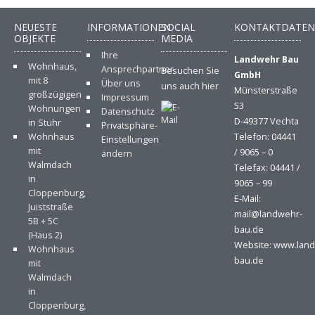
NEUESTE
INFORMATIONEN
SOCIAL
KONTAKTDATE
OBJEKTE
MEDIA
Ihre
Landwehr Bau
Wohnhaus,
Ansprechpartner
Besuchen Sie
GmbH
mit 8
Über uns
uns auch hier
Münsterstraße
großzügigen
Impressum
53
Wohnungen
Datenschutz
D-49377 Vechta
in Stuhr
Privatsphäre-
Wohnhaus
Telefon: 04441
Einstellungen
mit
/ 9065 – 0
ändern
Walmdach
Telefax: 04441 /
in
9065 – 99
Cloppenburg,
E-Mail:
Juiststraße
mail@landwehr-
5B + 5C
bau.de
(Haus 2)
Website: www.lan
Wohnhaus
bau.de
mit
Walmdach
in
Cloppenburg,