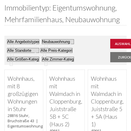
Immobilientyp: Eigentumswohnung,
Mehrfamilienhaus, Neubauwohnung
ZURÜCK
Favorite
Favorite
Favorite
AKTUALISIERT
AKTUALISIERT
AKTUALISIERT
Wohnhaus,
Wohnhaus
Wohnhaus
mit 8
mit
mit
großzügigen
Walmdach in
Walmdach in
Wohnungen
Cloppenburg,
Cloppenburg,
in Stuhr
Juiststraße
Juiststraße 5
28816 Stuhr,
5B + 5C
+ 5A (Haus
Bruchstraße 43 |
(Haus 2)
1)
Eigentumswohnung
49661
49661