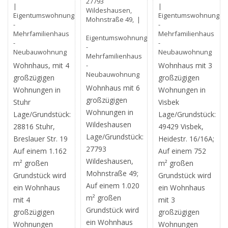
27793
|
|
Wildeshausen,
Eigentumswohnung
Eigentumswohnung
Mohnstraße 49, |
-
-
Mehrfamilienhaus
Mehrfamilienhaus
Eigentumswohnung
-
-
-
Neubauwohnung
Neubauwohnung
Mehrfamilienhaus
Wohnhaus, mit 4
-
Wohnhaus mit 3
Neubauwohnung
großzügigen
großzügigen
Wohnhaus mit 6
Wohnungen in
Wohnungen in
großzügigen
Stuhr
Visbek
Wohnungen in
Lage/Grundstück:
Lage/Grundstück:
Wildeshausen
28816 Stuhr,
49429 Visbek,
Lage/Grundstück:
Breslauer Str. 19
Heidestr. 16/16A;
27793
Auf einem 1.162
Auf einem 752
Wildeshausen,
m² großen
m² großen
Mohnstraße 49;
Grundstück wird
Grundstück wird
Auf einem 1.020
ein Wohnhaus
ein Wohnhaus
m² großen
mit 4
mit 3
Grundstück wird
großzügigen
großzügigen
ein Wohnhaus
Wohnungen
Wohnungen