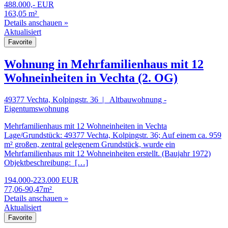
488.000,- EUR
163,05 m²
Details anschauen »
Aktualisiert
Favorite
Wohnung in Mehrfamilienhaus mit 12
Wohneinheiten in Vechta (2. OG)
49377 Vechta, Kolpingstr. 36 | Altbauwohnung -
Eigentumswohnung
Mehrfamilienhaus mit 12 Wohneinheiten in Vechta
Lage/Grundstück: 49377 Vechta, Kolpingstr. 36; Auf einem ca. 959
m² großen, zentral gelegenem Grundstück, wurde ein
Mehrfamilienhaus mit 12 Wohneinheiten erstellt. (Baujahr 1972)
Objektbeschreibung: […]
194.000-223.000 EUR
77,06-90,47m²
Details anschauen »
Aktualisiert
Favorite