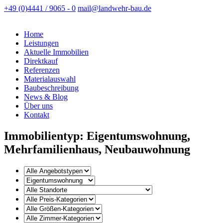
+49 (0)4441 / 9065 - 0
mail@landwehr-bau.de
Home
Leistungen
Aktuelle Immobilien
Direktkauf
Referenzen
Materialauswahl
Baubeschreibung
News & Blog
Über uns
Kontakt
Immobilientyp: Eigentumswohnung,
Mehrfamilienhaus, Neubauwohnung