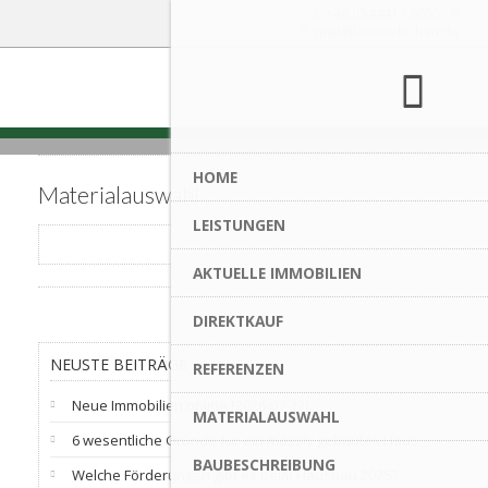
+49 (0)4441 / 9065 - 0
mail@landwehr-bau.de
HOME
Materialauswahl
LEISTUNGEN
AKTUELLE IMMOBILIEN
DIREKTKAUF
NEUSTE BEITRÄGE
REFERENZEN
Neue Immobilien online [2026-07-12]
MATERIALAUSWAHL
6 wesentliche Gründe für ein massiv gebautes Haus
BAUBESCHREIBUNG
Welche Förderungen gibt es beim Hausbau 2025?