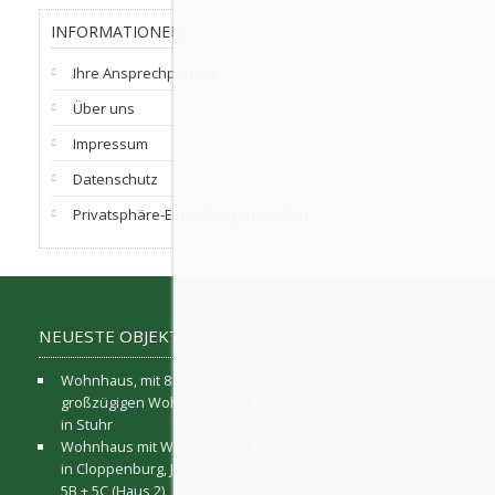
INFORMATIONEN
Ihre Ansprechpartner
Über uns
Impressum
Datenschutz
Privatsphäre-Einstellungen ändern
NEUESTE OBJEKTE
INFORMATIONEN
Wohnhaus, mit 8
Ihre Ansprechpartner
großzügigen Wohnungen
Über uns
in Stuhr
Impressum
Wohnhaus mit Walmdach
Datenschutz
in Cloppenburg, Juiststraße
Privatsphäre-Einstellungen
5B + 5C (Haus 2)
ändern