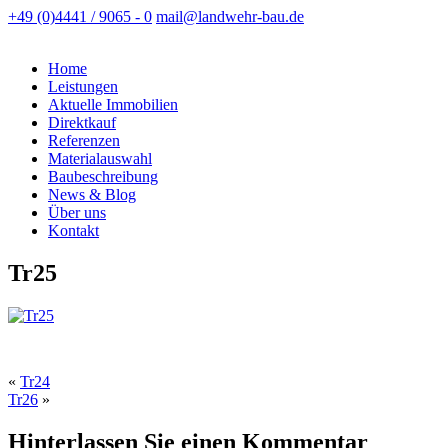
+49 (0)4441 / 9065 - 0
mail@landwehr-bau.de
Home
Leistungen
Aktuelle Immobilien
Direktkauf
Referenzen
Materialauswahl
Baubeschreibung
News & Blog
Über uns
Kontakt
Tr25
«
Tr24
Tr26
»
Hinterlassen Sie einen Kommentar