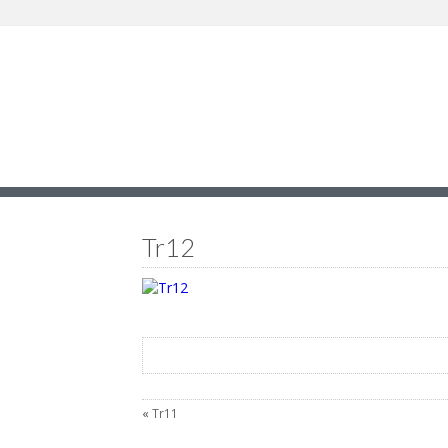
Tr12
«
Tr11