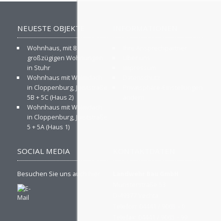
NEUESTE OBJEKTE
INFORMATIONEN
Wohnhaus, mit 8
Ihre Ansprechpartner
großzügigen Wohnungen
Über uns
in Stuhr
Impressum
Wohnhaus mit Walmdach
Datenschutz
in Cloppenburg, Juiststraße
Privatsphäre-Einstellungen
5B + 5C (Haus 2)
ändern
Wohnhaus mit Walmdach
in Cloppenburg, Juiststraße
5 + 5A (Haus 1)
SOCIAL MEDIA
KONTAKTDATEN
Besuchen Sie uns auch hier
Landwehr Bau GmbH
Münsterstraße 53
D-49377 Vechta
Telefon: 04441 / 9065 – 0
Telefax: 04441 / 9065 – 99