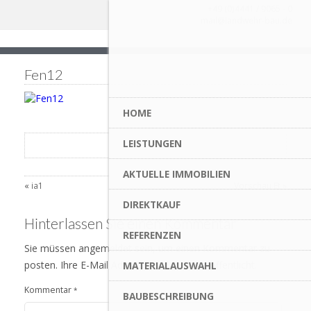
+49 (0)4441 / 9065 - 0
mail@landwehr-bau.de
Fen12
HOME
LEISTUNGEN
AKTUELLE IMMOBILIEN
«
ia1
Vorschau Et
»
DIREKTKAUF
Hinterlassen Sie einen Kommentar
REFERENZEN
Sie müssen angemeldet sein, um einen Kommentar zu
posten. Ihre E-Mail Adresse wird nicht veröffentlicht.
MATERIALAUSWAHL
Kommentar
*
BAUBESCHREIBUNG