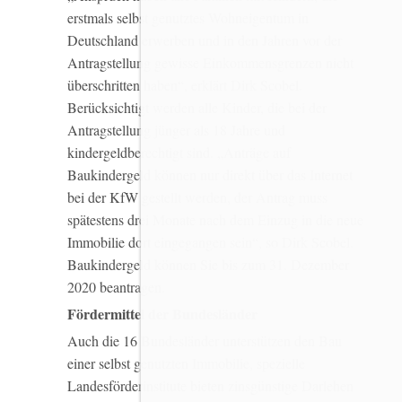
erstmals selbst genutztes Wohneigentum in
Deutschland erwerben und in den Jahren vor der
Antragstellung gewisse Einkommensgrenzen nicht
überschritten haben“, erklärt Dirk Scobel.
Berücksichtigt werden alle Kinder, die bei der
Antragstellung jünger als 18 Jahre und
kindergeldberechtigt sind. „Anträge auf
Baukindergeld können nur direkt über das Internet
bei der KfW gestellt werden, der Antrag muss
spätestens drei Monate nach dem Einzug in die neue
Immobilie dort eingegangen sein“, so Dirk Scobel.
Baukindergeld können Sie bis zum 31. Dezember
2020 beantragen.
Fördermittel der Bundesländer
Auch die 16 Bundesländer unterstützen den Bau
einer selbst genutzten Immobilie, spezielle
Landesförderinstitute bieten zinsgünstige Darlehen