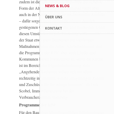
zudem ist die selbst genutzte Immobilie die sicherste
NEWS & BLOG
Form der Altersvorsorge. Ein Hausbau bleibt aber
auch in der Niedrigzinsphase ein finanzieller Kraftakt
ÜBER UNS
– dafür sorgen nicht zuletzt die oftmals deutlich
gestiegenen Grundstückspreise und Baukosten. Unter
KONTAKT
diesen Umständen ist jede Förderung willkommen,
der Staat etwa greift Bauherren mit vielfältigen
Maßnahmen unter die Arme. Am bekanntesten sind
die Programme der KfW, aber auch Länder und
Kommunen bieten Fördermittel an, selbst die Kirche
ist im Bereich der Eigenheimförderung aktiv.
„Angehende Bauherren sollten sich vor allem
rechtzeitig informieren, welche zinsgünstigen Kredite
und Zuschüsse für Sie infrage kommen“, rät Dirk
Scobel, Immobilienexperte bei der
Verbraucherzentrale Hamburg.
Programme der KfW
Für den Bau eines klimafreundlichen Effizienzhauses