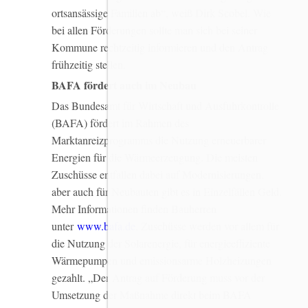
ortsansässige Familien ab“, weiß Dirk Scobel. Wie
bei allen Förderungen sollte man sich bei seiner
Kommune rechtzeitig informieren und den Antrag
frühzeitig stellen.
BAFA fördert auch im Neubau
Das Bundesamt für Wirtschaft und Ausfuhrkontrolle
(BAFA) fördert im Rahmen des
Marktanreizprogramms die Nutzung erneuerbarer
Energien für die Wärmeerzeugung. Die meisten
Zuschüsse entfallen dabei auf Modernisierungen,
aber auch für Neubauten gibt es in Einzelfällen Geld.
Mehr Informationen finden Bauherren
unter
www.bafa.de
. Zuschüsse werden vor allem für
die Nutzung der Solarenergie, für energieeffiziente
Wärmepumpen und emissionsarme Holzheizungen
gezahlt. „Der Antrag auf Förderung muss vor der
Umsetzung der Maßnahme direkt beim BAFA