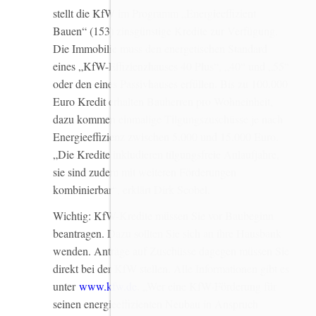
stellt die KfW im Programm „Energieeffizient
Bauen“ (153) zinsgünstige Kredite zur Verfügung.
Die Immobilie muss den energetischen Standard
eines „KfW-Effizienzhauses 40 Plus“, „40“ und „55“
oder den eines Passivhauses erfüllen. Bis zu 100.000
Euro Kredit erhalten Bauherren pro Wohneinheit,
dazu kommen einmalige Tilgungszuschüsse je nach
Energieeffizienz zwischen 5.000 und 15.000 Euro.
„Die Kredite inkludieren tilgungsfreie Anlaufjahre,
sie sind zudem mit weiteren Förderungen
kombinierbar“, erklärt Dirk Scobel.
Wichtig: KfW-Kredite müssen Sie vor Baubeginn
beantragen. Dazu sollten Sie sich an ihre Hausbank
wenden. Anträge auf Zuschüsse dagegen müssen Sie
direkt bei der KfW stellen. Alle Informationen gibt es
unter
www.kfw.de
. „Wer eine KfW-Förderung für
seinen energieeffizienten Neubau in Anspruch