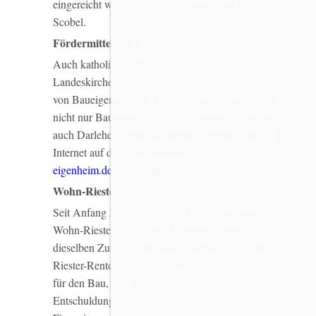
eingereicht werden“, so der Hinweis von Dirk
Scobel.
Fördermittel der Kirchen
Auch katholische Bistümer und evangelische
Landeskirchen unterstützen Familien beim Erwerb
von Baueigentum. Im Angebot sind beispielsweise
nicht nur Baugrundstücke in Erbbaupacht, sondern
auch Darlehen. Einen aktuellen Überblick gibt es im
Internet auf der Seite
www.aktion-pro-
eigenheim.de/haus/foerderung/kirchen
.
Wohn-Riester
Seit Anfang 2008 gibt es mit dem sogenannten
Wohn-Riester für die selbst genutzte Immobilie
dieselben Zulagen und Steuervorteile wie für die
Riester-Rente. Die Fördermittel kann der Begünstigte
für den Bau, den Kauf oder ebenso für die
Entschuldung der Immobilie verwenden. Die