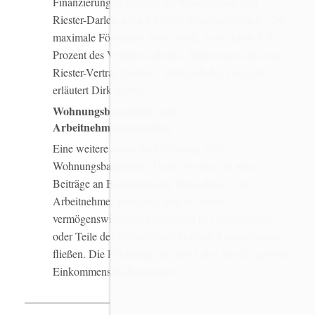
Finanzierungen erfolgen im Wesentlichen über
Riester-Darlehen oder Riester-Bauspardarlehen. „Die
maximale Förderung wird erzielt, wenn jährlich 4
Prozent des Vorjahres-Brutto- Einkommens in einen
Riester-Vertrag fließen – abzüglich der Zulagen“,
erläutert Dirk Scobel.
Wohnungsbauprämie und
Arbeitnehmersparzulage
Eine weitere staatliche Förderung ist die
Wohnungsbauprämie. Damit werden vor allem
Beiträge an Bausparkassen bezuschusst. Die
Arbeitnehmersparzulage gibt es, wenn
vermögenswirksame Leistungen des Arbeitgebers
oder Teile des Gehalts etwa in einen Bausparvertrag
fließen. Die Förderung gilt dabei aber nur für gewisse
Einkommenshöchstgrenzen.