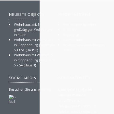
NEUESTE OBJEKTE
INFORMATIONEN
Wohnhaus, mit 8
Ihre Ansprechpartner
großzügigen Wohnungen
Über uns
in Stuhr
Impressum
Wohnhaus mit Walmdach
Datenschutz
in Cloppenburg, Juiststraße
Privatsphäre-Einstellungen
5B + 5C (Haus 2)
ändern
Wohnhaus mit Walmdach
in Cloppenburg, Juiststraße
5 + 5A (Haus 1)
SOCIAL MEDIA
KONTAKTDATEN
Besuchen Sie uns auch hier
Landwehr Bau GmbH
Münsterstraße 53
D-49377 Vechta
Telefon: 04441 / 9065 – 0
Telefax: 04441 / 9065 – 99