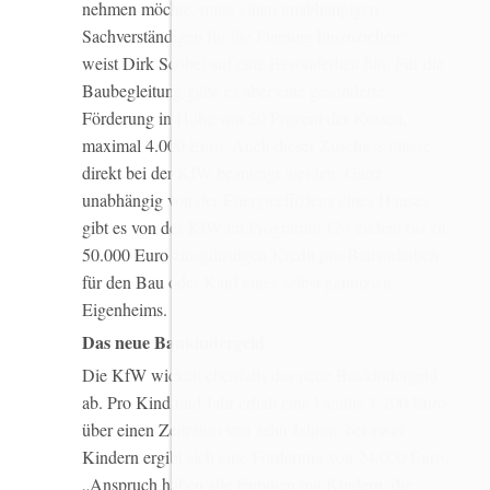
nehmen möchte, muss einen unabhängigen
Sachverständigen für die Planung hinzuziehen“,
weist Dirk Scobel auf eine Besonderheit hin. Für die
Baubegleitung gebe es aber eine gesonderte
Förderung in Höhe von 50 Prozent der Kosten,
maximal 4.000 Euro. Auch dieser Zuschuss müsse
direkt bei der KfW beantragt werden. Ganz
unabhängig von der Energieeffizienz eines Hauses
gibt es von der KfW im Programm 124 zudem bis zu
50.000 Euro zinsgünstigen Kredit pro Bauvorhaben
für den Bau oder Kauf eines selbst genutzten
Eigenheims.
Das neue Baukindergeld
Die KfW wickelt ebenfalls das neue Baukindergeld
ab. Pro Kind und Jahr erhält eine Familie 1.200 Euro
über einen Zeitraum von zehn Jahren, bei zwei
Kindern ergibt sich eine Förderung von 24.000 Euro.
„Anspruch haben alle Familien mit Kindern, die