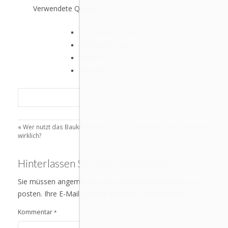
Verwendete Quellen:
Recherche im Internet
derbauherr.de
KfW.de
bafa.de
«
Wer nutzt das Baukindergeld
Wohnen in Deutschland
»
wirklich?
Hinterlassen Sie einen Kommentar
Sie müssen angemeldet sein, um einen Kommentar zu
posten. Ihre E-Mail Adresse wird nicht veröffentlicht.
Kommentar
*