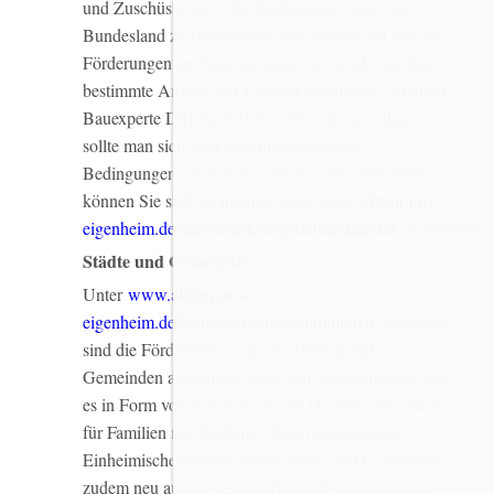
und Zuschüsse an. „Die Bedingungen sind von
Bundesland zu Bundesland verschieden, oft sind die
Förderungen an Einkommensgrenzen oder an eine
bestimmte Anzahl von Kindern gebunden“, erläutert
Bauexperte Dirk Scobel. Vor der Antragstellung
sollte man sich über die entsprechenden
Bedingungen informieren. Einen ersten Überblick
können Sie sich im Internet unter
www.aktion-pro-
eigenheim.de/haus/foerderung/bundeslaender
verschaffen.
Städte und Gemeinden
Unter
www.aktion-pro-
eigenheim.de/haus/foerderung/kommunen
wiederum
sind die Fördermittel von 720 Städten und
Gemeinden aufgelistet. Geld vom Bürgermeister gibt
es in Form von Zuschüssen und Darlehen vor allem
für Familien mit Kindern. „Beim sogenannten
Einheimischenmodell geben Städte und Gemeinden
zudem neu ausgewiesenes Bauland vergünstigt an