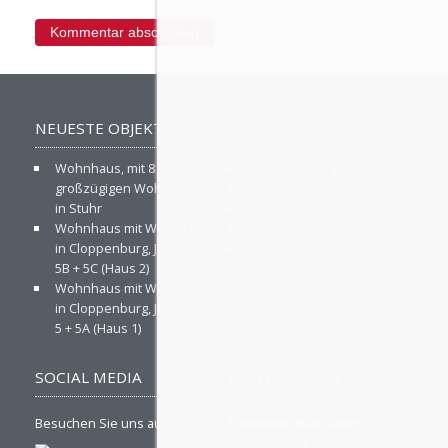
NEUESTE OBJEKTE
INFORMATIONEN
Wohnhaus, mit 8
Ihre Ansprechpartner
großzügigen Wohnungen
Über uns
in Stuhr
Impressum
Wohnhaus mit Walmdach
Datenschutz
in Cloppenburg, Juiststraße
Privatsphäre-Einstellungen
5B + 5C (Haus 2)
ändern
Wohnhaus mit Walmdach
in Cloppenburg, Juiststraße
5 + 5A (Haus 1)
SOCIAL MEDIA
KONTAKTDATEN
Besuchen Sie uns auch hier
Landwehr Bau GmbH
Münsterstraße 53