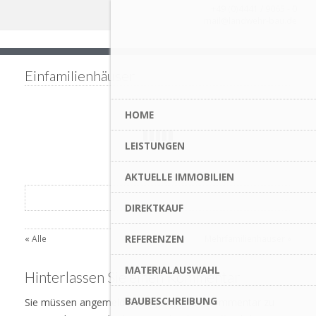
+49 (0)4441 / 9065 - 0
mail@landwehr-bau.de
Einfamilienhäuser
HOME
LEISTUNGEN
AKTUELLE IMMOBILIEN
DIREKTKAUF
REFERENZEN
«
Alle
Mehrfamilienhäuser
»
MATERIALAUSWAHL
Hinterlassen Sie einen Kommentar
BAUBESCHREIBUNG
Sie müssen angemeldet sein, um einen Kommentar zu