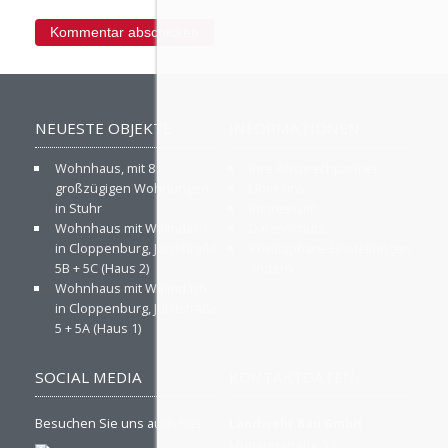
NEUESTE OBJEKTE
INFORMATIONEN
Wohnhaus, mit 8
Ihre Ansprechpartner
großzügigen Wohnungen
Über uns
in Stuhr
Impressum
Wohnhaus mit Walmdach
Datenschutz
in Cloppenburg, Juiststraße
Privatsphäre-Einstellungen
5B + 5C (Haus 2)
ändern
Wohnhaus mit Walmdach
in Cloppenburg, Juiststraße
5 + 5A (Haus 1)
SOCIAL MEDIA
KONTAKTDATEN
Besuchen Sie uns auch hier
Landwehr Bau GmbH
Münsterstraße 53