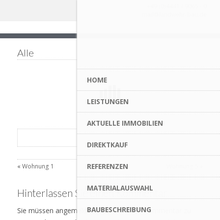
+49 (0)4441 / 9065 - 0
mail@landwehr-bau.de
Alle
HOME
LEISTUNGEN
AKTUELLE IMMOBILIEN
DIREKTKAUF
REFERENZEN
«
Wohnung 1
Wohnung 5
»
MATERIALAUSWAHL
Hinterlassen Sie einen Kommentar
BAUBESCHREIBUNG
Sie müssen angemeldet sein, um einen Kommentar zu