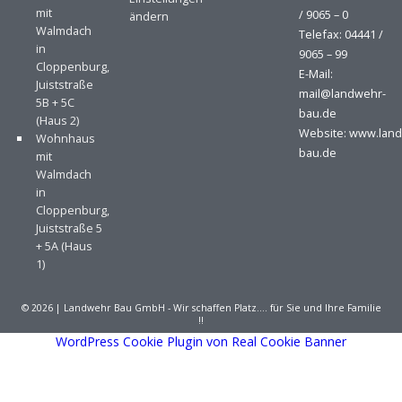
mit
/ 9065 – 0
ändern
Walmdach
Telefax: 04441 /
in
9065 – 99
Cloppenburg,
E-Mail:
Juiststraße
mail@landwehr-
5B + 5C
bau.de
(Haus 2)
Website: www.lan
Wohnhaus
bau.de
mit
Walmdach
in
Cloppenburg,
Juiststraße 5
+ 5A (Haus
1)
© 2026 | Landwehr Bau GmbH - Wir schaffen Platz…. für Sie und Ihre Familie
!!
WordPress Cookie Plugin von Real Cookie Banner