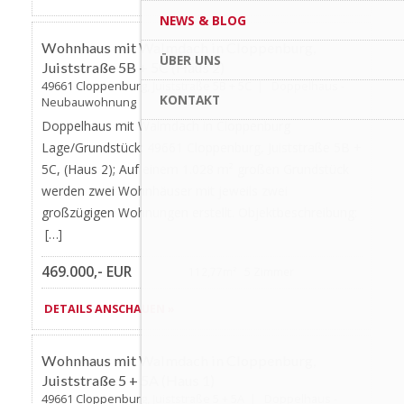
Favorite
NEWS & BLOG
AKTUALISIERT
Wohnhaus mit Walmdach in Cloppenburg,
ÜBER UNS
Juiststraße 5B + 5C (Haus 2)
49661 Cloppenburg, Juiststraße 5B + 5C | Doppelhaus -
KONTAKT
Neubauwohnung
Doppelhaus mit Walmdach in Cloppenburg
Lage/Grundstück: 49661 Cloppenburg, Juiststraße 5B +
5C, (Haus 2); Auf einem 1.028 m² großen Grundstück
werden zwei Wohnhäuser mit jeweils zwei
großzügigen Wohnungen erstellt. Objektbeschreibung:
[…]
469.000,- EUR
112,77m²
5 Zimmer
DETAILS ANSCHAUEN »
Favorite
AKTUALISIERT
Wohnhaus mit Walmdach in Cloppenburg,
Juiststraße 5 + 5A (Haus 1)
49661 Cloppenburg, Juiststraße 5 + 5A | Doppelhaus -