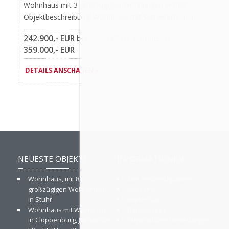
Wohnhaus mit 3 großzügigen Wohnungen erstellt.
Objektbeschreibung: Wohnhaus mit Satteldach. […]
242.900,- EUR bis
68,73 m² bis 100,62 m²
359.000,- EUR
DETAILS ANSCHAUEN »
NEUESTE OBJEKTE
INFORMATIONEN
Wohnhaus, mit 8
Ihre Ansprechpartner
großzügigen Wohnungen
Über uns
in Stuhr
Impressum
Wohnhaus mit Walmdach
Datenschutz
in Cloppenburg, Juiststraße
Privatsphäre-Einstellungen