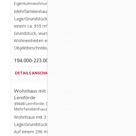
Eigentumswohnung
Mehrfamilienhaus mit 12 Wohneinheiten in Vechta
Lage/Grundstück: 49377 Vechta, Kolpingstr. 36; Auf
einem ca. 959 m² großen, zentral gelegenem
Grundstück, wurde ein Mehrfamilienhaus mit 12
Wohneinheiten erstellt. (Baujahr 1972)
Objektbeschreibung: […]
194.000-223.000 EUR
77,06-90,47m²
DETAILS ANSCHAUEN »
Favorite
AKTUALISIERT
Wohnhaus mit 3 großzügigen Wohnungen in
Lemförde
49448 Lernförde, Doktorstraße 2 | Eigentumswohnung -
Mehrfamilienhaus - Neubauwohnung
Wohnhaus mit 3 großzügigen Wohnungen in Lemförde
Lage/Grundstück: 49448 Lernförde, Doktorstraße 2;
Auf einem 296 m² großen Grundstück wird ein