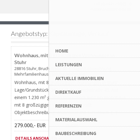
+49 (0)4441 / 9065 - 0
mail@landwehr-bau.de
Angebotstyp: Kapitalanlage, Verkauf
Favorite
HOME
AKTUALISIERT
Wohnhaus, mit 8 großzügigen Wohnungen in
Stuhr
LEISTUNGEN
28816 Stuhr, Bruchstraße 43 | Eigentumswohnung -
Mehrfamilienhaus - Neubauwohnung
AKTUELLE IMMOBILIEN
Wohnhaus, mit 8 großzügigen Wohnungen in Stuhr
Lage/Grundstück: 28816 Stuhr, Bruchstraße 43; Auf
DIREKTKAUF
einem 1.230 m² großen Grundstück wird ein Wohnhaus
mit 8 großzügigen Wohnungen erstellt.
REFERENZEN
Objektbeschreibung: Wohnhaus mit Satteldach […]
MATERIALAUSWAHL
279.000,- EUR
75,63m²
BAUBESCHREIBUNG
DETAILS ANSCHAUEN »