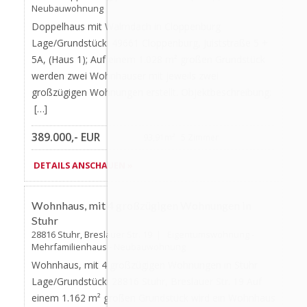
Neubauwohnung
Doppelhaus mit Walmdach in Cloppenburg
Lage/Grundstück: 49661 Cloppenburg, Juiststraße 5 +
5A, (Haus 1); Auf einem 1.028 m² großen Grundstück
werden zwei Wohnhäuser mit jeweils zwei
großzügigen Wohnungen erstellt. Objektbeschreibung:
[…]
389.000,- EUR
93,91m²
5 Zimmer
DETAILS ANSCHAUEN »
Favorite
AKTUALISIERT
Wohnhaus, mit 4 großzügigen Wohnungen in
Stuhr
28816 Stuhr, Breslauer Str. 19 | Eigentumswohnung -
Mehrfamilienhaus - Neubauwohnung
Wohnhaus, mit 4 großzügigen Wohnungen in Stuhr
Lage/Grundstück: 28816 Stuhr, Breslauer Str. 19 Auf
einem 1.162 m² großen Grundstück wird ein Wohnhaus