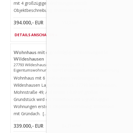
mit 4 großzügigen Wohnungen erstellt.
Objektbeschreibung: Wohnhaus mit […]
394.000,- EUR
112,24m²
DETAILS ANSCHAUEN »
Favorite
AKTUALISIERT
Wohnhaus mit 6 großzügigen Wohnungen in
Wildeshausen
27793 Wildeshausen, Mohnstraße 49, |
Eigentumswohnung - Mehrfamilienhaus - Neubauwohnung
Wohnhaus mit 6 großzügigen Wohnungen in
Wildeshausen Lage/Grundstück: 27793 Wildeshausen,
Mohnstraße 49; Auf einem 1.020 m² großen
Grundstück wird ein Wohnhaus mit 6 großzügigen
Wohnungen erstellt. Objektbeschreibung: Wohnhaus
mit Gründach. […]
339.000,- EUR
84,27 m²m²