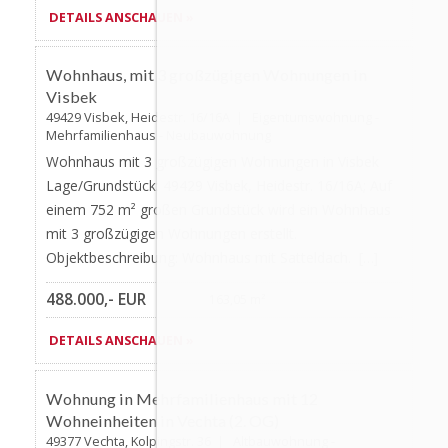
DETAILS ANSCHAUEN »
Favorite
AKTUALISIERT
Wohnhaus, mit 3 großzügigen Wohnungen in
Visbek
49429 Visbek, Heidestr. 16/16A | Eigentumswohnung -
Mehrfamilienhaus - Neubauwohnung
Wohnhaus mit 3 großzügigen Wohnungen in Visbek
Lage/Grundstück: 49429 Visbek, Heidestr. 16/16A; Auf
einem 752 m² großen Grundstück wird ein Wohnhaus
mit 3 großzügigen Wohnungen erstellt.
Objektbeschreibung: Wohnhaus mit Satteldach. […]
488.000,- EUR
163,05 m²
DETAILS ANSCHAUEN »
Favorite
AKTUALISIERT
Wohnung in Mehrfamilienhaus mit 12
Wohneinheiten in Vechta (2. OG)
49377 Vechta, Kolpingstr. 36 | Altbauwohnung -