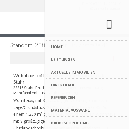
+49 (0)4441 / 9065 - 0
mail@landwehr-bau.de
Standort: 28816 Stuhr, Bruchstraße 43
HOME
LEISTUNGEN
Favorite
AKTUELLE IMMOBILIEN
AKTUALISIERT
Wohnhaus, mit 8 großzügigen Wohnungen in
Stuhr
DIREKTKAUF
28816 Stuhr, Bruchstraße 43 | Eigentumswohnung -
Mehrfamilienhaus - Neubauwohnung
REFERENZEN
Wohnhaus, mit 8 großzügigen Wohnungen in Stuhr
Lage/Grundstück: 28816 Stuhr, Bruchstraße 43; Auf
MATERIALAUSWAHL
einem 1.230 m² großen Grundstück wird ein Wohnhaus
mit 8 großzügigen Wohnungen erstellt.
BAUBESCHREIBUNG
Objektbeschreibung: Wohnhaus mit Satteldach […]