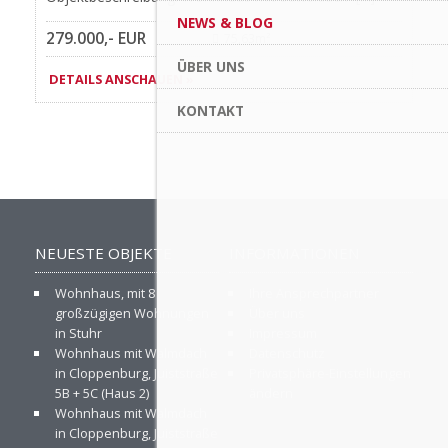
NEWS & BLOG
279.000,- EUR
75,63m²
ÜBER UNS
DETAILS ANSCHAUEN »
KONTAKT
NEUESTE OBJEKTE
INFORMATIONEN
Wohnhaus, mit 8
Ihre Ansprechpartner
großzügigen Wohnungen
Über uns
in Stuhr
Impressum
Wohnhaus mit Walmdach
Datenschutz
in Cloppenburg, Juiststraße
Privatsphäre-Einstellungen
5B + 5C (Haus 2)
ändern
Wohnhaus mit Walmdach
in Cloppenburg, Juiststraße