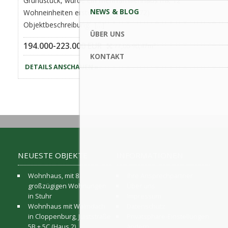
Grundstück, wurde ein Mehrfamilienhaus mit 12
NEWS & BLOG
Wohneinheiten erstellt. (Baujahr 1972)
Objektbeschreibung: […]
ÜBER UNS
194.000-223.000 EUR
77,06-90,47m²
KONTAKT
DETAILS ANSCHAUEN »
NEUESTE OBJEKTE
INFORMATIONEN
Wohnhaus, mit 8
Ihre Ansprechpartner
großzügigen Wohnungen
Über uns
in Stuhr
Impressum
Wohnhaus mit Walmdach
Datenschutz
in Cloppenburg, Juiststraße
Privatsphäre-Einstellungen
5B + 5C (Haus 2)
ändern