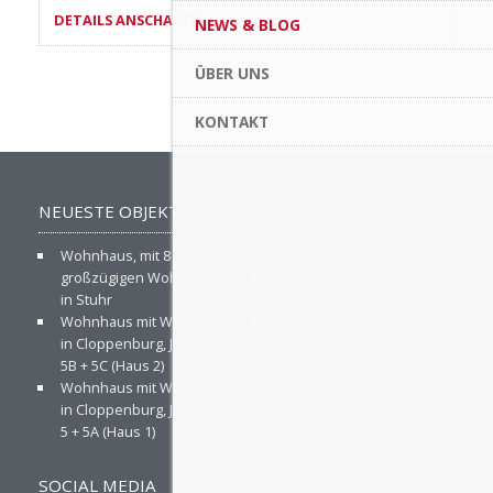
DETAILS ANSCHAUEN »
NEWS & BLOG
ÜBER UNS
KONTAKT
NEUESTE OBJEKTE
INFORMATIONEN
Wohnhaus, mit 8
Ihre Ansprechpartner
großzügigen Wohnungen
Über uns
in Stuhr
Impressum
Wohnhaus mit Walmdach
Datenschutz
in Cloppenburg, Juiststraße
Privatsphäre-Einstellungen
5B + 5C (Haus 2)
ändern
Wohnhaus mit Walmdach
in Cloppenburg, Juiststraße
5 + 5A (Haus 1)
SOCIAL MEDIA
KONTAKTDATEN