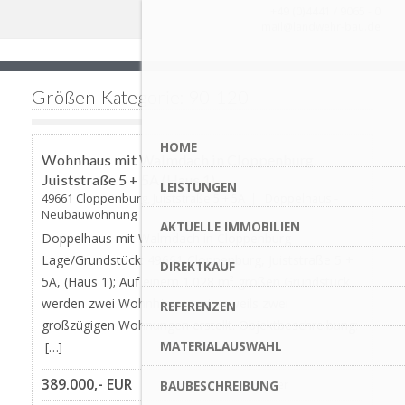
+49 (0)4441 / 9065 - 0
mail@landwehr-bau.de
Größen-Kategorie: 90-120
Favorite
HOME
AKTUALISIERT
Wohnhaus mit Walmdach in Cloppenburg,
Juiststraße 5 + 5A (Haus 1)
LEISTUNGEN
49661 Cloppenburg, Juiststraße 5 + 5A | Doppelhaus -
Neubauwohnung
AKTUELLE IMMOBILIEN
Doppelhaus mit Walmdach in Cloppenburg
Lage/Grundstück: 49661 Cloppenburg, Juiststraße 5 +
DIREKTKAUF
5A, (Haus 1); Auf einem 1.028 m² großen Grundstück
werden zwei Wohnhäuser mit jeweils zwei
REFERENZEN
großzügigen Wohnungen erstellt. Objektbeschreibung:
MATERIALAUSWAHL
[…]
389.000,- EUR
BAUBESCHREIBUNG
93,91m²
5 Zimmer